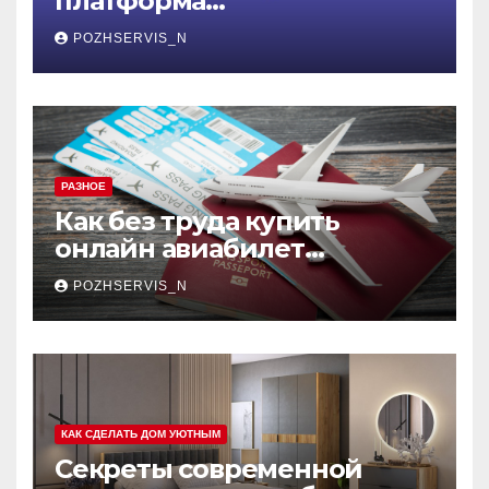
платформа
контейнеризации,
POZHSERVIS_N
меняющая правила игры
РАЗНОЕ
Как без труда купить
онлайн авиабилет
Аэрофлота: пошаговое
POZHSERVIS_N
руководство
КАК СДЕЛАТЬ ДОМ УЮТНЫМ
Секреты современной