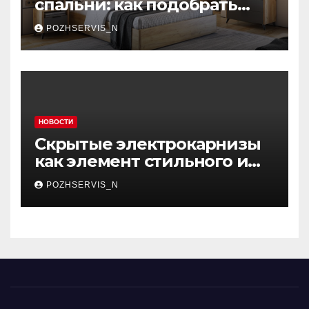
спальни: как подобрать
мебель, которая меняет
POZHSERVIS_N
пространство
НОВОСТИ
Скрытые электрокарнизы
как элемент стильного и
функционального
POZHSERVIS_N
интерьера