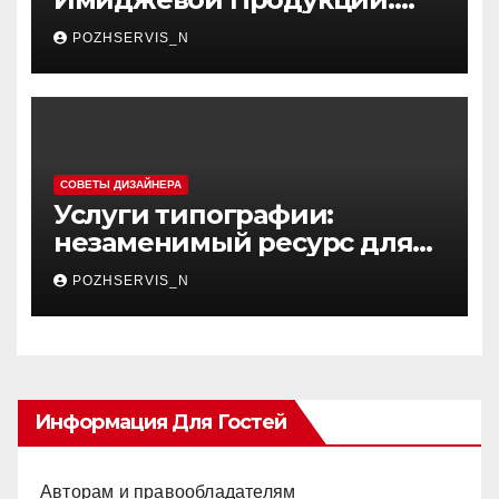
Искусство и Бизнес
POZHSERVIS_N
СОВЕТЫ ДИЗАЙНЕРА
Услуги типографии:
незаменимый ресурс для
эффективного брендинга и
POZHSERVIS_N
маркетинга
Информация Для Гостей
Авторам и правообладателям