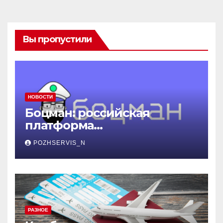
Вы пропустили
НОВОСТИ
Боцман: российская
платформа
контейнеризации,
POZHSERVIS_N
меняющая правила игры
РАЗНОЕ