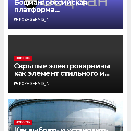
Боцман: российская
платформа
контейнеризации,
POZHSERVIS_N
меняющая правила игры
НОВОСТИ
Скрытые электрокарнизы
как элемент стильного и
функционального
POZHSERVIS_N
интерьера
НОВОСТИ
Как выбрать и установить