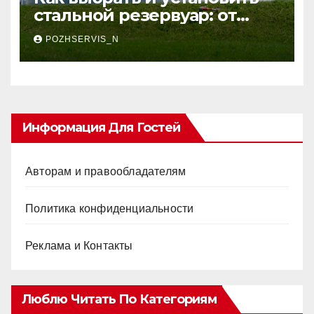
стальной резервуар: от
проекта до эксплуатации
POZHSERVIS_N
Информация Для Гостей
Авторам и правообладателям
Политика конфиденциальности
Реклама и Контакты
Люблю Читать По Категориям