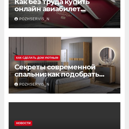
Как без труда купить
онлайн авиабилет
Аэрофлота: пошаговое
POZHSERVIS_N
руководство
КАК СДЕЛАТЬ ДОМ УЮТНЫМ
Секреты современной
спальни: как подобрать
мебель, которая меняет
POZHSERVIS_N
пространство
НОВОСТИ