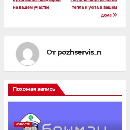
по
на вашем участке
тепла и уюта в вашем
записям
доме
От
pozhservis_n
Похожая запись
НОВОСТИ