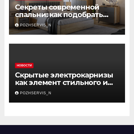
Секреты современной
спальни: как подобрать
мебель, которая меняет
POZHSERVIS_N
пространство
НОВОСТИ
Скрытые электрокарнизы
как элемент стильного и
функционального
POZHSERVIS_N
интерьера