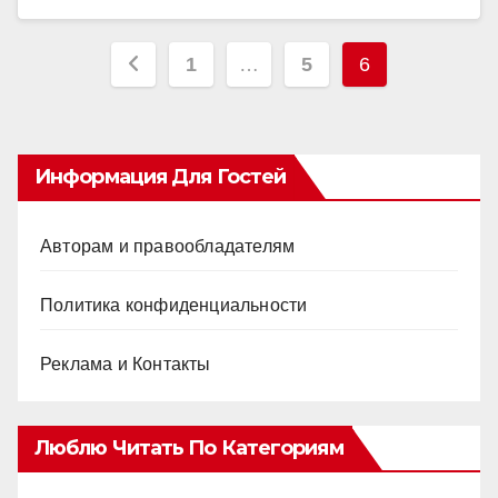
Пагинация
1
…
5
6
записей
Информация Для Гостей
Авторам и правообладателям
Политика конфиденциальности
Реклама и Контакты
Люблю Читать По Категориям