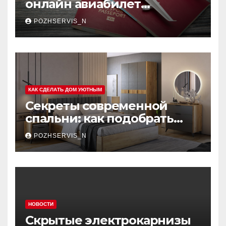
онлайн авиабилет
Аэрофлота: пошаговое
POZHSERVIS_N
руководство
КАК СДЕЛАТЬ ДОМ УЮТНЫМ
Секреты современной
спальни: как подобрать
мебель, которая меняет
POZHSERVIS_N
пространство
НОВОСТИ
Скрытые электрокарнизы