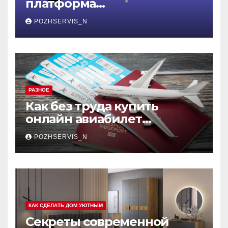
платформа
контейнеризации,
POZHSERVIS_N
меняющая правила игры
РАЗНОЕ
Как без труда купить
онлайн авиабилет
Аэрофлота: пошаговое
POZHSERVIS_N
руководство
КАК СДЕЛАТЬ ДОМ УЮТНЫМ
Секреты современной