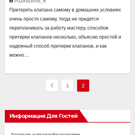
POZHSERVIS_N
Притереть клапана самому в домашних условиях
очень просто самому, тогда не придется
переплачивать за работу мастеру, способов
притирки клапанов несколько, объясню простой и
надежный способ притирки клапанов, и как
можно…
Пагинация
1
2
записей
Информация Для Гостей
Авторам и правообладателям