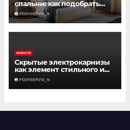
спальни: как подобрать
мебель, которая меняет
POZHSERVIS_N
пространство
НОВОСТИ
Скрытые электрокарнизы
как элемент стильного и
функционального
POZHSERVIS_N
интерьера