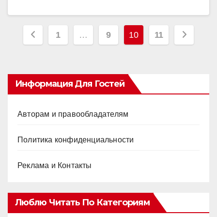
Пагинация
1
…
9
10
11
записей
Информация Для Гостей
Авторам и правообладателям
Политика конфиденциальности
Реклама и Контакты
Люблю Читать По Категориям