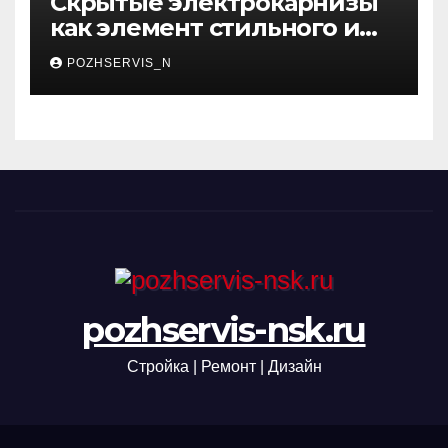
Скрытые электрокарнизы
как элемент стильного и
функционального
POZHSERVIS_N
интерьера
pozhservis-nsk.ru
Стройка | Ремонт | Дизайн