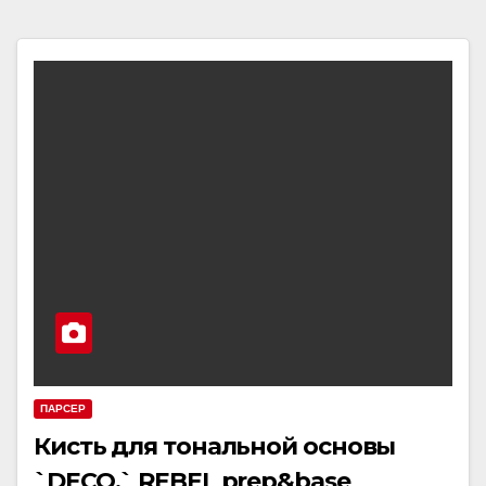
ПАРСЕР
Кисть для тональной основы
`DECO.` REBEL prep&base