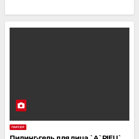
ПАРСЕР
Пилинг-гель для лица `A`PIEU`