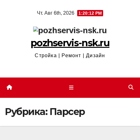
Перейти
Чт. Авг 6th, 2026
1:20:12 PM
к
содержимому
pozhservis-nsk.ru
Стройка | Ремонт | Дизайн
Рубрика:
Парсер