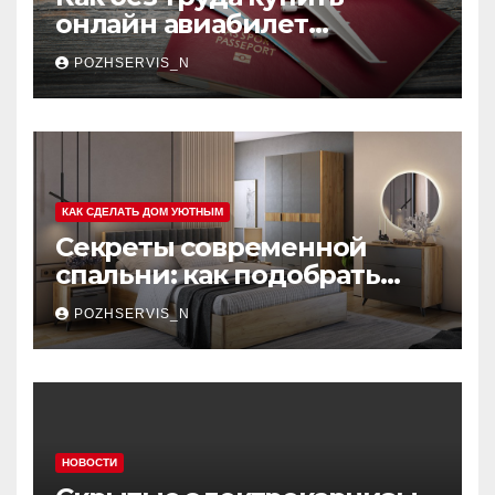
онлайн авиабилет
Аэрофлота: пошаговое
POZHSERVIS_N
руководство
КАК СДЕЛАТЬ ДОМ УЮТНЫМ
Секреты современной
спальни: как подобрать
мебель, которая меняет
POZHSERVIS_N
пространство
НОВОСТИ