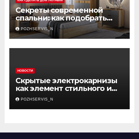
КАК СДЕЛАТЬ ДОМ УЮТНЫМ
Секреты современной
спальни: как подобрать
мебель, которая меняет
POZHSERVIS_N
пространство
НОВОСТИ
Скрытые электрокарнизы
как элемент стильного и
функционального
POZHSERVIS_N
интерьера