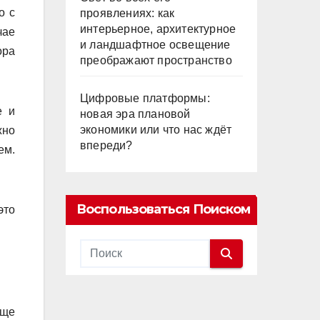
о с
проявлениях: как
интерьерное, архитектурное
чае
и ландшафтное освещение
ора
преображают пространство
Цифровые платформы:
е и
новая эра плановой
экономики или что нас ждёт
жно
впереди?
ем.
Воспользоваться Поиском
это
еще