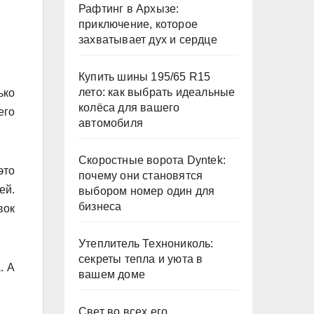
Рафтинг в Архызе:
приключение, которое
захватывает дух и сердце
Купить шины 195/65 R15
лето: как выбрать идеальные
ько
колёса для вашего
его
автомобиля
Скоростные ворота Dyntek:
это
почему они становятся
ей.
выбором номер один для
бизнеса
вок
Утеплитель Технониколь:
секреты тепла и уюта в
. А
вашем доме
Свет во всех его