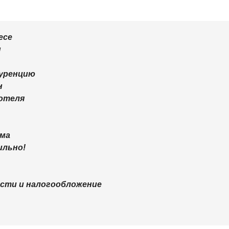
есе
ы
куренцию
н
 отеля
ама
ильно!
ости и налогообложение