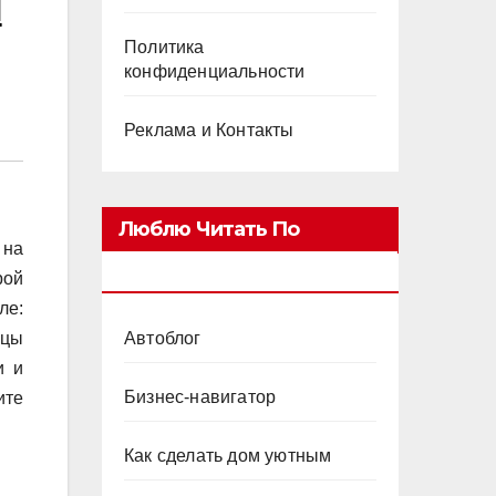
и
Политика
конфиденциальности
Реклама и Контакты
Люблю Читать По
 на
Категориям
рой
ле:
Автоблог
ицы
и и
Бизнес-навигатор
ите
Как сделать дом уютным