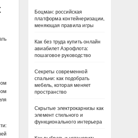
х
Боцман: российская
платформа контейнеризации,
меняющая правила игры
ать
Как без труда купить онлайн
авиабилет Аэрофлота:
пошаговое руководство
Секреты современной
спальни: как подобрать
пом
мебель, которая меняет
ном
пространство
еля
Скрытые электрокарнизы как
элемент стильного и
функционального интерьера
ти:
шей