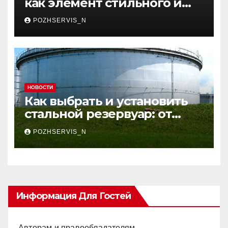
Скрытые электрокарнизы
как элемент стильного и
функционального
POZHSERVIS_N
интерьера
НОВОСТИ
Как выбрать и установить
стальной резервуар: от
проекта до эксплуатации
POZHSERVIS_N
Информация Для Гостей