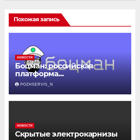
Похожая запись
НОВОСТИ
Боцман: российская
платформа
контейнеризации,
POZHSERVIS_N
меняющая правила игры
НОВОСТИ