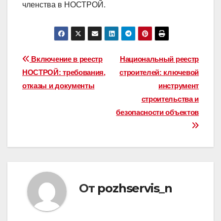
воспользоваться всеми преимуществами
членства в НОСТРОЙ.
Навигация
Включение в реестр
Национальный реестр
НОСТРОЙ: требования,
строителей: ключевой
по
отказы и документы
инструмент
записям
строительства и
безопасности объектов
От
pozhservis_n