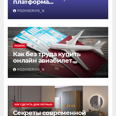
Боцман: российская
платформа
контейнеризации,
POZHSERVIS_N
меняющая правила игры
РАЗНОЕ
Как без труда купить
онлайн авиабилет
Аэрофлота: пошаговое
POZHSERVIS_N
руководство
КАК СДЕЛАТЬ ДОМ УЮТНЫМ