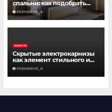
Секреты современной
спальни: как подобрать
мебель, которая меняет
POZHSERVIS_N
пространство
НОВОСТИ
Скрытые электрокарнизы
как элемент стильного и
функционального
POZHSERVIS_N
интерьера