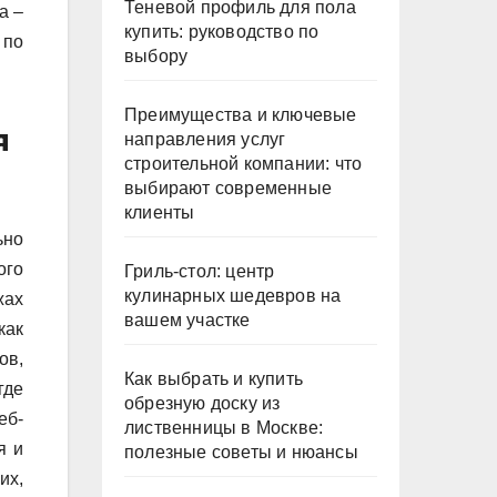
Теневой профиль для пола
а –
купить: руководство по
 по
выбору
Преимущества и ключевые
я
направления услуг
строительной компании: что
выбирают современные
клиенты
ьно
ого
Гриль-стол: центр
кулинарных шедевров на
жах
вашем участке
как
ов,
Как выбрать и купить
где
обрезную доску из
еб-
лиственницы в Москве:
я и
полезные советы и нюансы
их,