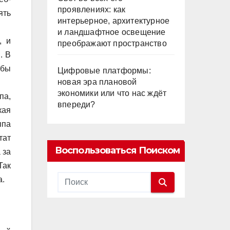
проявлениях: как
ять
интерьерное, архитектурное
и ландшафтное освещение
, и
преображают пространство
. В
обы
Цифровые платформы:
новая эра плановой
экономики или что нас ждёт
па,
впереди?
кая
ппа
тат
Воспользоваться Поиском
 за
Так
а.