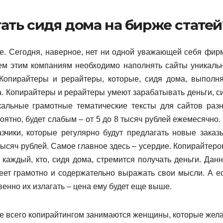
тать сидя дома на бирже статей
е. Сегодня, наверное, нет ни одной уважающей себя фир
сем этим компаниям необходимо наполнять сайты уникаль
 Копирайтеры и рерайтеры, которые, сидя дома, выполн
а. Копирайтеры и рерайтеры умеют зарабатывать деньги, с
кальные грамотные тематические тексты для сайтов раз
оятно, будет слабым – от 5 до 8 тысяч рублей ежемесячно.
азчики, которые регулярно будут предлагать новые заказ
тысяч рублей. Самое главное здесь – усердие. Копирайтеро
каждый, кто, сидя дома, стремится получать деньги. Дан
меет грамотно и содержательно выражать свои мысли. А е
енно их излагать – цена ему будет еще выше.
аще всего копирайтингом занимаются женщины, которые жел