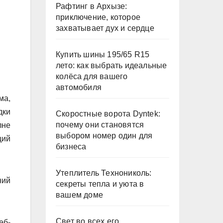
Рафтинг в Архызе:
приключение, которое
захватывает дух и сердце
Купить шины 195/65 R15
лето: как выбрать идеальные
колёса для вашего
автомобиля
ма,
дки
Скоростные ворота Dyntek:
почему они становятся
лне
выбором номер один для
щий
бизнеса
Утеплитель Технониколь:
ний
секреты тепла и уюта в
вашем доме
Свет во всех его
еб-