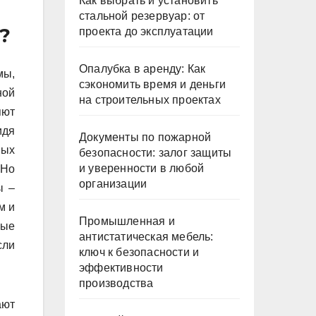
Как выбрать и установить
стальной резервуар: от
?
проекта до эксплуатации
Опалубка в аренду: Как
мы,
сэкономить время и деньги
ной
на строительных проектах
яют
идя
Документы по пожарной
ных
безопасности: залог защиты
и уверенности в любой
 Но
организации
ы –
м и
Промышленная и
ные
антистатическая мебель:
сли
ключ к безопасности и
эффективности
производства
ают