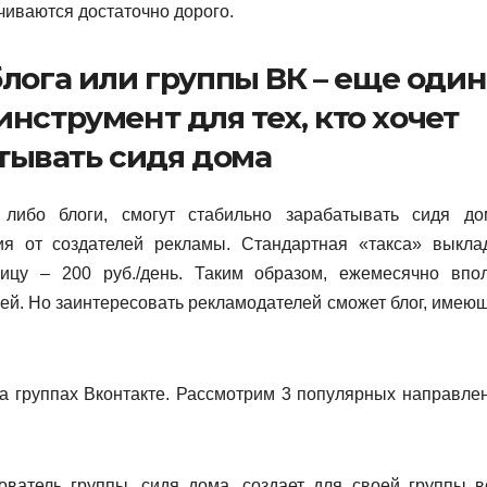
чиваются достаточно дорого.
блога или группы ВК – еще один
нструмент для тех, кто хочет
тывать сидя дома
 либо блоги, смогут стабильно зарабатывать сидя до
я от создателей рекламы. Стандартная «такса» выкла
ицу – 200 руб./день. Таким образом, ежемесячно впо
ей. Но заинтересовать рекламодателей сможет блог, имею
на группах Вконтакте. Рассмотрим 3 популярных направле
нователь группы, сидя дома, создает для своей группы в