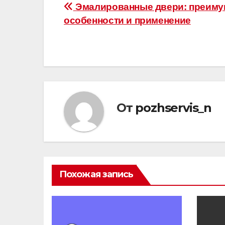
Навигация
Эмалированные двери: преиму
особенности и применение
по
записям
От
pozhservis_n
Похожая запись