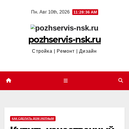
Перейти
Пн. Авг 10th, 2026
11:28:36 AM
к
содержимому
pozhservis-nsk.ru
Стройка | Ремонт | Дизайн
КАК СДЕЛАТЬ ДОМ УЮТНЫМ