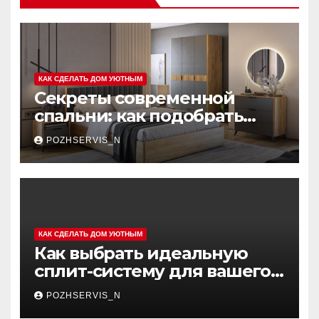
КАК СДЕЛАТЬ ДОМ УЮТНЫМ
Секреты современной
спальни: как подобрать
мебель, которая меняет
POZHSERVIS_N
пространство
КАК СДЕЛАТЬ ДОМ УЮТНЫМ
Как выбрать идеальную
сплит-систему для вашего
дома: советы и
POZHSERVIS_N
рекомендации