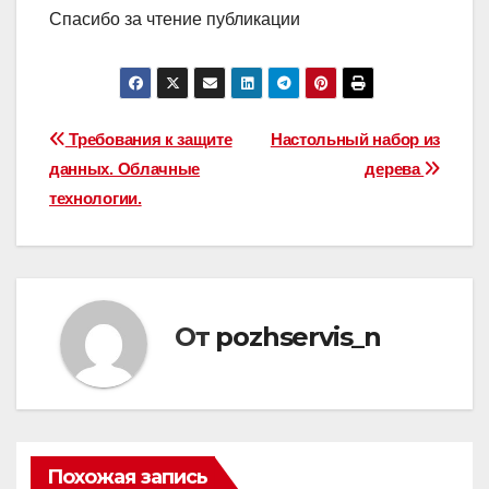
Спасибо за чтение публикации
Навигация
Требования к защите
Настольный набор из
данных. Облачные
дерева
по
технологии.
записям
От
pozhservis_n
Похожая запись