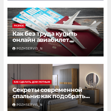
РАЗНОЕ
Как без труда купить
онлайн авиабилет
Аэрофлота: пошаговое
POZHSERVIS_N
руководство
КАК СДЕЛАТЬ ДОМ УЮТНЫМ
Секреты современной
спальни: как подобрать
мебель, которая меняет
POZHSERVIS_N
пространство