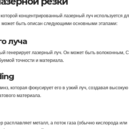
лазерной резки
в которой концентрированный лазерный луч используется д
с может быть описан следующими основными этапами:
го луча
рый генерирует лазерный луч. Он может быть волоконным, 
ебуемой точности и материала.
ding
инз, которая фокусирует его в узкий луч, создавая высокую
атового материала.
ер расплавляет металл, а поток газа (обычно кислорода или