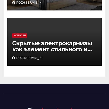
мебель, которая меняет
POZHSERVIS_N
пространство
НОВОСТИ
Скрытые электрокарнизы
как элемент стильного и
функционального
POZHSERVIS_N
интерьера