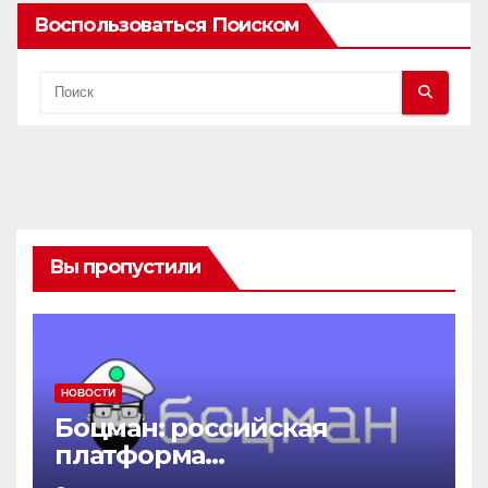
Воспользоваться Поиском
Вы пропустили
НОВОСТИ
Боцман: российская
платформа
контейнеризации,