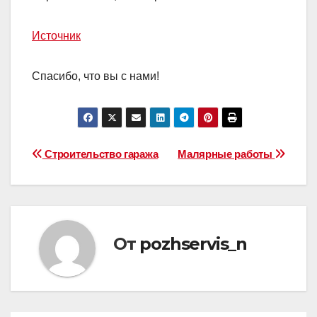
Источник
Спасибо, что вы с нами!
Навигация
Строительство гаража
Малярные работы
по
записям
От
pozhservis_n