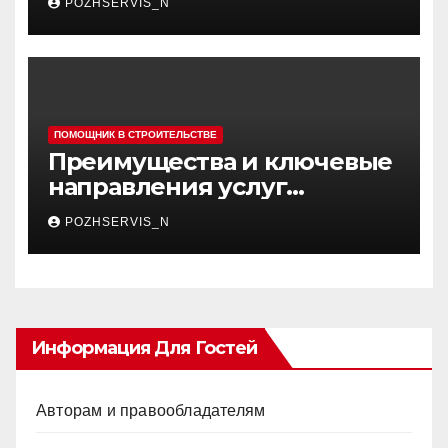
POZHSERVIS_N
ПОМОЩНИК В СТРОИТЕЛЬСТВЕ
Преимущества и ключевые
направления услуг
строительной компании:
POZHSERVIS_N
что выбирают современные
клиенты
Информация Для Гостей
Авторам и правообладателям