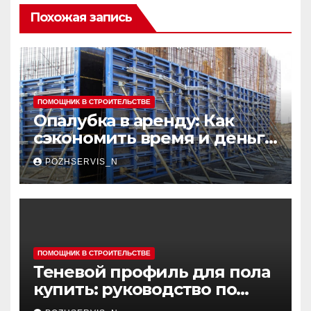
Похожая запись
ПОМОЩНИК В СТРОИТЕЛЬСТВЕ
Опалубка в аренду: Как
сэкономить время и деньги
на строительных проектах
POZHSERVIS_N
ПОМОЩНИК В СТРОИТЕЛЬСТВЕ
Теневой профиль для пола
купить: руководство по
выбору