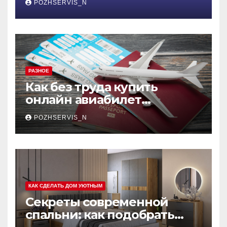
POZHSERVIS_N
меняющая правила игры
РАЗНОЕ
Как без труда купить
онлайн авиабилет
Аэрофлота: пошаговое
POZHSERVIS_N
руководство
КАК СДЕЛАТЬ ДОМ УЮТНЫМ
Секреты современной
спальни: как подобрать