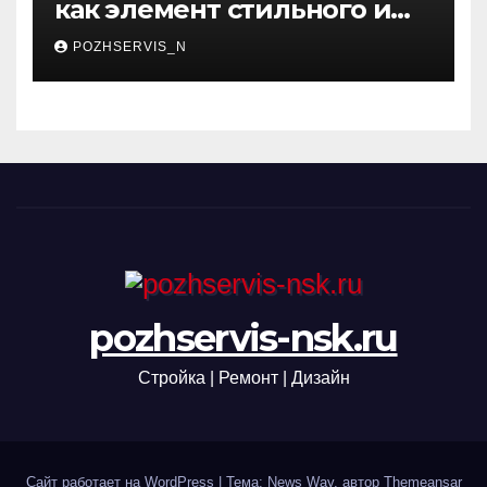
как элемент стильного и
функционального
POZHSERVIS_N
интерьера
pozhservis-nsk.ru
Стройка | Ремонт | Дизайн
Сайт работает на WordPress
|
Тема: News Way, автор
Themeansar