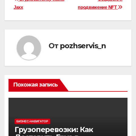
Навигация
Jaxx
продвижение NFT
по
записям
От
pozhservis_n
Похожая запись
БИЗНЕС-НАВИГАТОР
Грузоперевозки: Как