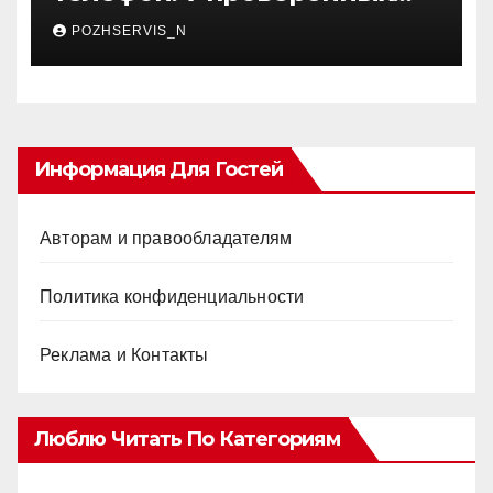
способов пополнения
POZHSERVIS_N
счета, как своего, так и
чужого гаджета
Информация Для Гостей
Авторам и правообладателям
Политика конфиденциальности
Реклама и Контакты
Люблю Читать По Категориям