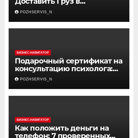
Доставить Груз в
Снежногорск
POZHSERVIS_N
БИЗНЕС-НАВИГАТОР
Подарочный сертификат на
консультацию психолога:
каким образом он может
POZHSERVIS_N
помочь вам найти путь к
счастью и благополучию
БИЗНЕС-НАВИГАТОР
Как положить деньги на
телефон: 7 проверенных