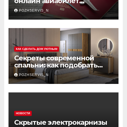
онлайн авиабилет
Аэрофлота: пошаговое
POZHSERVIS_N
руководство
КАК СДЕЛАТЬ ДОМ УЮТНЫМ
Секреты современной
спальни: как подобрать
мебель, которая меняет
POZHSERVIS_N
пространство
НОВОСТИ
Скрытые электрокарнизы