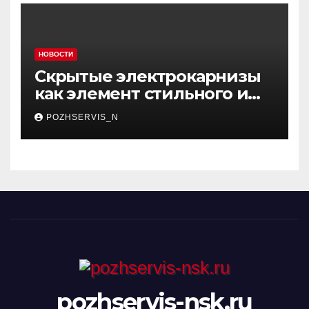
НОВОСТИ
Скрытые электрокарнизы
как элемент стильного и
функционального
POZHSERVIS_N
интерьера
pozhservis-nsk.ru