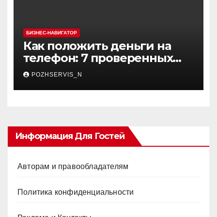
БИЗНЕС-НАВИГАТОР
Как положить деньги на
телефон: 7 проверенных
способов пополнения
POZHSERVIS_N
счета, как своего, так и
чужого гаджета
Информация Для Гостей
Авторам и правообладателям
Политика конфиденциальности