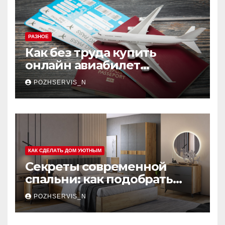
РАЗНОЕ
Как без труда купить
онлайн авиабилет
Аэрофлота: пошаговое
POZHSERVIS_N
руководство
КАК СДЕЛАТЬ ДОМ УЮТНЫМ
Секреты современной
спальни: как подобрать
мебель, которая меняет
POZHSERVIS_N
пространство