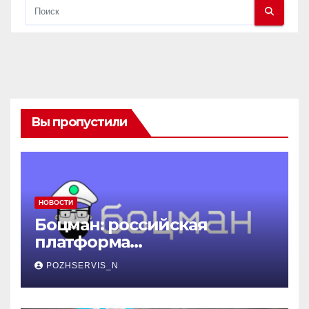
Вы пропустили
НОВОСТИ
Боцман: российская
платформа
контейнеризации,
POZHSERVIS_N
меняющая правила игры