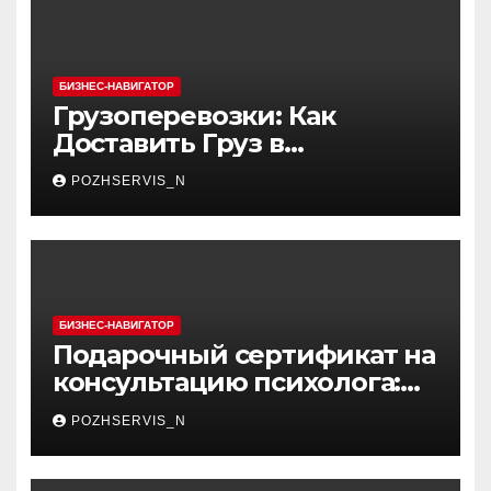
БИЗНЕС-НАВИГАТОР
Грузоперевозки: Как
Доставить Груз в
Снежногорск
POZHSERVIS_N
БИЗНЕС-НАВИГАТОР
Подарочный сертификат на
консультацию психолога:
каким образом он может
POZHSERVIS_N
помочь вам найти путь к
счастью и благополучию