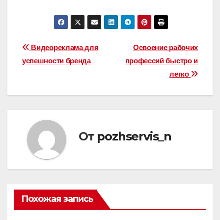
Навигация
Видеореклама для
Освоение рабочих
успешности бренда
профессий быстро и
по
легко
записям
От
pozhservis_n
Похожая запись