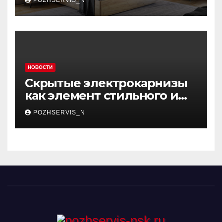
POZHSERVIS_N
пространство
НОВОСТИ
Скрытые электрокарнизы
как элемент стильного и
функционального
POZHSERVIS_N
интерьера