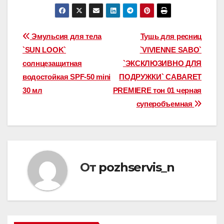
Навигация
Эмульсия для тела
Тушь для ресниц
`SUN LOOK`
`VIVIENNE SABO`
по
солнцезащитная
`ЭКСКЛЮЗИВНО ДЛЯ
записям
водостойкая SPF-50 mini
ПОДРУЖКИ` CABARET
30 мл
PREMIERE тон 01 черная
суперобъемная
От
pozhservis_n