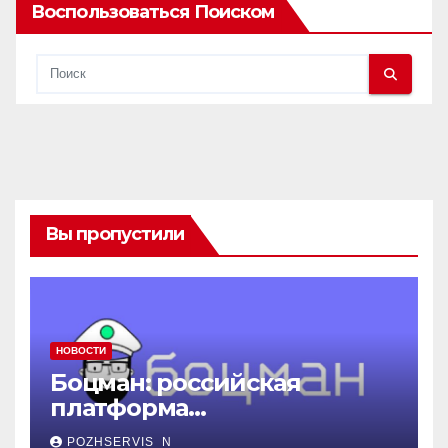
Воспользоваться Поиском
Вы пропустили
НОВОСТИ
Боцман: российская
платформа
контейнеризации,
POZHSERVIS_N