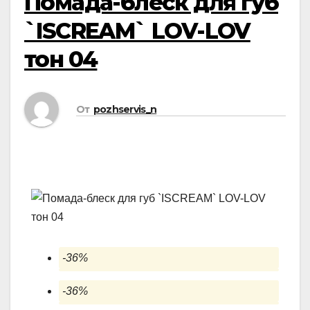
Помада-блеск для губ
`ISCREAM` LOV-LOV
тон 04
От
pozhservis_n
-36%
-36%