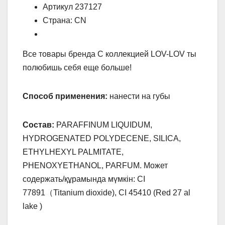
Артикул 237127
Страна: CN
Все товары бренда С коллекцией LOV-LOV ты
полюбишь себя еще больше!
Способ применения:
нанести на губы
Состав:
PARAFFINUM LIQUIDUM,
HYDROGENATED POLYDECENE, SILICA,
ETHYLHEXYL PALMITATE,
PHENOXYETHANOL, PARFUM. Может
содержать/құрамында мүмкін: CI
77891（Titanium dioxide), CI 45410 (Red 27 al
lake )