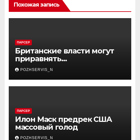
Похожая запись
ПАРСЕР
Британские власти могут
приравнять
женоненавистничество к
POZHSERVIS_N
терроризму
ПАРСЕР
Илон Маск предрек США
массовый голод
POZHSERVIS_N