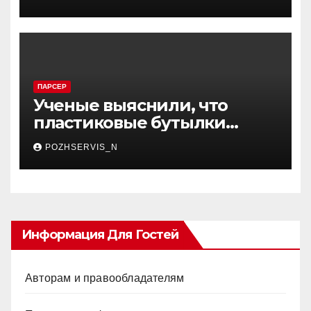
ПАРСЕР
Ученые выяснили, что
пластиковые бутылки
плохо влияют на
POZHSERVIS_N
артериальное давление
Информация Для Гостей
Авторам и правообладателям