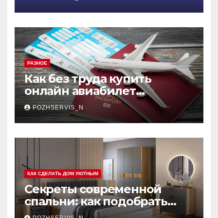
меняющая правила игры
РАЗНОЕ
Как без труда купить
онлайн авиабилет
Аэрофлота: пошаговое
POZHSERVIS_N
руководство
КАК СДЕЛАТЬ ДОМ УЮТНЫМ
Секреты современной
спальни: как подобрать
мебель, которая меняет