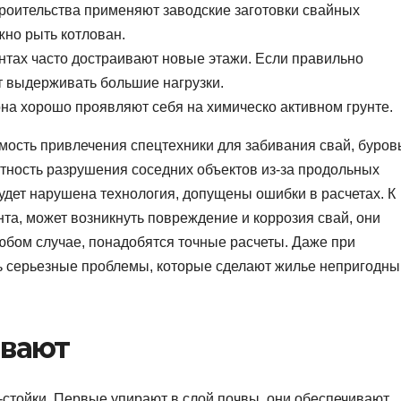
роительства применяют заводские заготовки свайных
жно рыть котлован.
нтах часто достраивают новые этажи. Если правильно
т выдерживать большие нагрузки.
она хорошо проявляют себя на химическо активном грунте.
мость привлечения спецтехники для забивания свай, буров
ятность разрушения соседних объектов из-за продольных
будет нарушена технология, допущены ошибки в расчетах. К
унта, может возникнуть повреждение и коррозия свай, они
юбом случае, понадобятся точные расчеты. Даже при
ть серьезные проблемы, которые сделают жилье непригодн
ывают
-стойки. Первые упирают в слой почвы, они обеспечивают