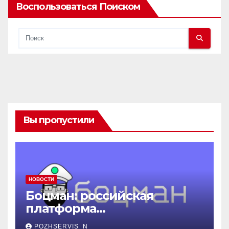
Воспользоваться Поиском
Вы пропустили
НОВОСТИ
Боцман: российская
платформа
контейнеризации,
POZHSERVIS_N