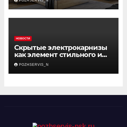
POZHSERVIS_N
пространство
НОВОСТИ
Скрытые электрокарнизы
как элемент стильного и
функционального
POZHSERVIS_N
интерьера