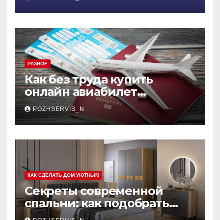
меняющая правила игры
РАЗНОЕ
Как без труда купить
онлайн авиабилет
Аэрофлота: пошаговое
POZHSERVIS_N
руководство
КАК СДЕЛАТЬ ДОМ УЮТНЫМ
Секреты современной
спальни: как подобрать
мебель, которая меняет