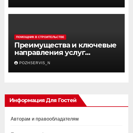
ПОМОЩНИК В СТРОИТЕЛЬСТВЕ
Преимущества и ключевые
направления услуг
строительной компании:
POZHSERVIS_N
что выбирают современные
клиенты
Информация Для Гостей
Авторам и правообладателям