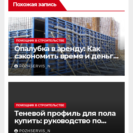
Похожая запись
ПОМОЩНИК В СТРОИТЕЛЬСТВЕ
Опалубка в аренду: Как
сэкономить время и деньги
на строительных проектах
POZHSERVIS_N
ПОМОЩНИК В СТРОИТЕЛЬСТВЕ
Теневой профиль для пола
купить: руководство по
выбору
POZHSERVIS_N