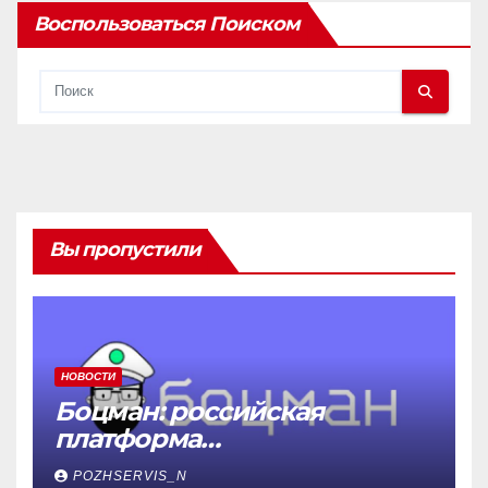
Воспользоваться Поиском
Вы пропустили
НОВОСТИ
Боцман: российская
платформа
контейнеризации,
POZHSERVIS_N