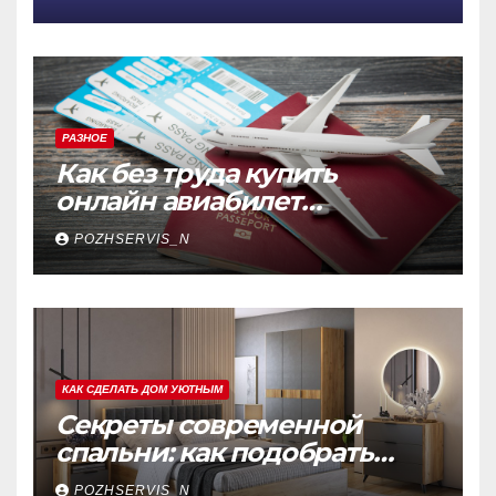
меняющая правила игры
РАЗНОЕ
Как без труда купить
онлайн авиабилет
Аэрофлота: пошаговое
POZHSERVIS_N
руководство
КАК СДЕЛАТЬ ДОМ УЮТНЫМ
Секреты современной
спальни: как подобрать
мебель, которая меняет
POZHSERVIS_N