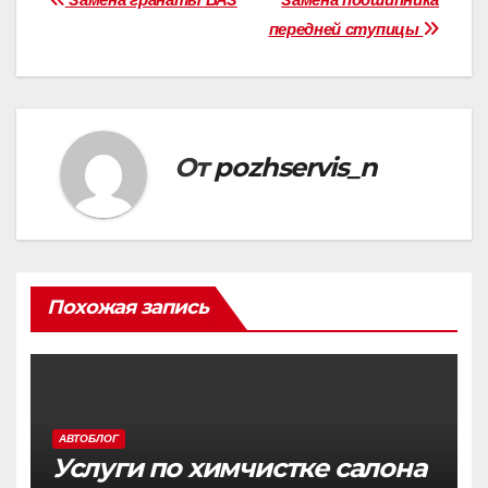
Навигация
передней ступицы
по
записям
От
pozhservis_n
Похожая запись
АВТОБЛОГ
Услуги по химчистке салона