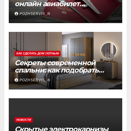
онлайн авиабилет
Аэрофлота: пошаговое
POZHSERVIS_N
руководство
КАК СДЕЛАТЬ ДОМ УЮТНЫМ
Секреты современной
спальни: как подобрать
мебель, которая меняет
POZHSERVIS_N
пространство
НОВОСТИ
Скрытые электрокарнизы