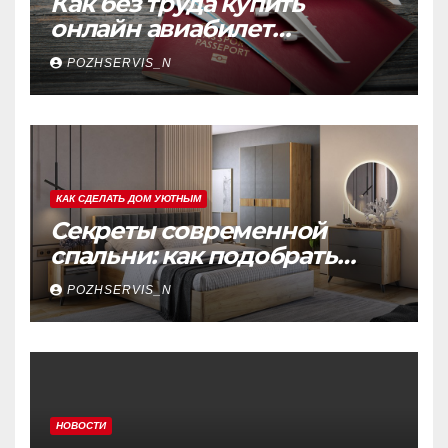
Как без труда купить
онлайн авиабилет
Аэрофлота: пошаговое
POZHSERVIS_N
руководство
КАК СДЕЛАТЬ ДОМ УЮТНЫМ
Секреты современной
спальни: как подобрать
мебель, которая меняет
POZHSERVIS_N
пространство
НОВОСТИ